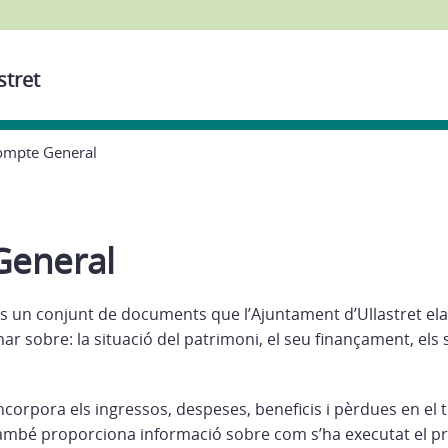
stret
ompte General
General
s un conjunt de documents que l’Ajuntament d’Ullastret elab
ar sobre: la situació del patrimoni, el seu finançament, els 
corpora els ingressos, despeses, beneficis i pèrdues en el t
També proporciona informació sobre com s’ha executat el pre