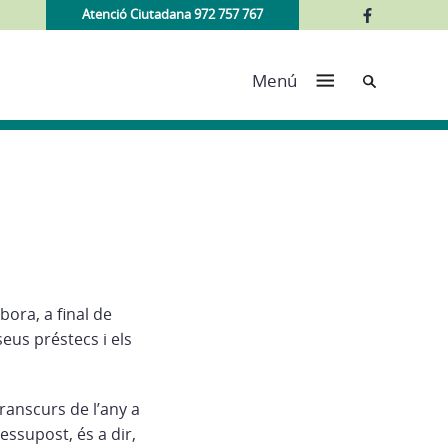
Atenció Ciutadana 972 757 767
Cerca
Menú
ora, a final de
seus préstecs i els
ranscurs de l’any a
ssupost, és a dir,