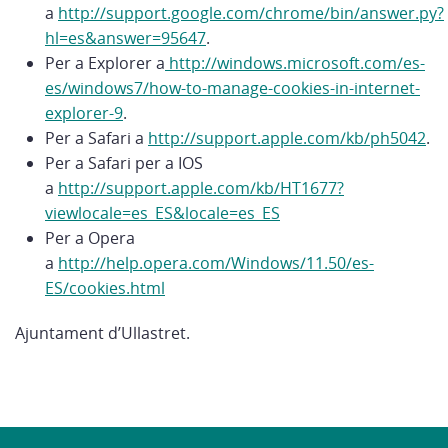
a
http://support.google.com/chrome/bin/answer.py?
hl=es&answer=95647
.
Per a Explorer a
http://windows.microsoft.com/es-
es/windows7/how-to-manage-cookies-in-internet-
explorer-9
.
Per a Safari a
http://support.apple.com/kb/ph5042
.
Per a Safari per a IOS
a
http://support.apple.com/kb/HT1677?
viewlocale=es_ES&locale=es_ES
Per a Opera
a
http://help.opera.com/Windows/11.50/es-
ES/cookies.html
Ajuntament d’Ullastret.