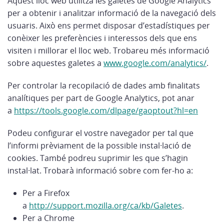
Aquest lloc web utilitza les galetes de Google Analytics
per a obtenir i analitzar informació de la navegació dels
usuaris. Això ens permet disposar d’estadístiques per
conèixer les preferències i interessos dels que ens
visiten i millorar el lloc web. Trobareu més informació
sobre aquestes galetes a
www.google.com/analytics/
.
Per controlar la recopilació de dades amb finalitats
analítiques per part de Google Analytics, pot anar
a
https://tools.google.com/dlpage/gaoptout?hl=en
Podeu configurar el vostre navegador per tal que
l’informi prèviament de la possible instal·lació de
cookies. També podreu suprimir les que s’hagin
instal·lat. Trobarà informació sobre com fer-ho a:
Per a Firefox
a
http://support.mozilla.org/ca/kb/Galetes
.
Per a Chrome