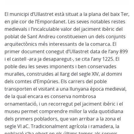
El municipi d’Ullastret està situat a la plana del baix Ter,
en ple cor de l’Empordanet. Les seves notables restes
medievals i l’incalculable valor del jaciment ibèric del
poblat de Sant Andreu constitueixen un dels conjunts
arquitectònics més interessants de la comarca. El
primer document conegut d’Ullastret data de l’any 899
i el castell -ara ja desaparegut-, se cita l’any 1225. El
poble deu les seves imponents i ben conservades
muralles, construïdes al llarg del segle XIV, al domini
dels comtes d’Empúries. Els carrers del poble
transporten el visitant a una llunyana època medieval,
de la qual encara es conserva nombrosa
ornamentació, i un recorregut pel jaciment ibèric i el
museu permet comprendre millor la vida quotidiana
dels primers pobladors, que van arribar a la zona el
segle VI aC. Tradicionalment agrícola i ramadera, la
població s’ha obert en els últims temps als serveis,