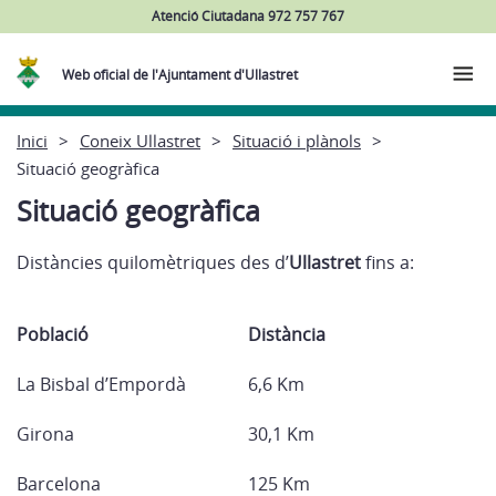
Atenció Ciutadana 972 757 767
Web oficial de l'Ajuntament d'Ullastret
Inici
Coneix Ullastret
Situació i plànols
Situació geogràfica
Situació geogràfica
Distàncies quilomètriques des d’
Ullastret
fins a:
Població
Distància
La Bisbal d’Empordà
6,6 Km
Girona
30,1 Km
Barcelona
125 Km