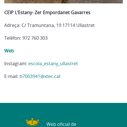
CEIP L’Estany- Zer Empordanet Gavarres
Adreça: C/ Tramuntana, 19 17114 Ullastret
Telèfon: 972 760 303
Web
Instagram:
escola_estany_ullastret
E-mail:
b7003941@xtec.cat
Web oficial de