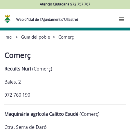
Atenció Ciutadana 972 757 767
Web oficial de l'Ajuntament d'Ullastret
Inici
Guia del poble
Comerç
Comerç
Recuits Nuri
(Comerç)
Bales, 2
972 760 190
Maquinària agrícola Calitxo
Esudé
(Comerç)
Ctra. Serra de Daró