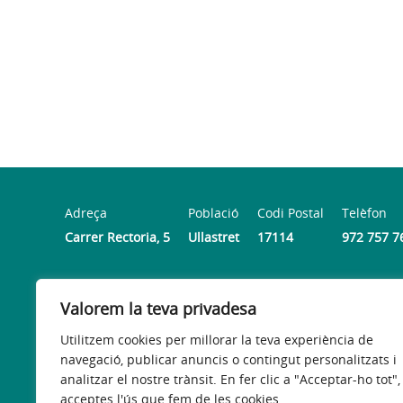
Adreça
Població
Codi Postal
Telèfon
Carrer Rectoria, 5
Ullastret
17114
972 757 7
Horari
Valorem la teva privadesa
Dimarts, dimecres i divendres de 9 a 13 hores.
Utilitzem cookies per millorar la teva experiència de
navegació, publicar anuncis o contingut personalitzats i
analitzar el nostre trànsit. En fer clic a "Acceptar-ho tot",
acceptes l'ús que fem de les cookies.
Avís legal
Política de privacitat
Accessibilitat