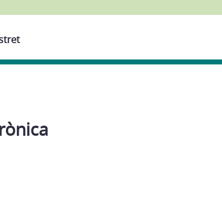
stret
rònica