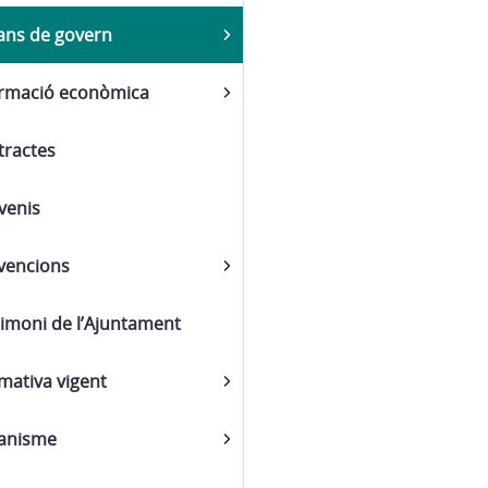
ans de govern
ormació econòmica
tractes
venis
vencions
imoni de l’Ajuntament
mativa vigent
anisme