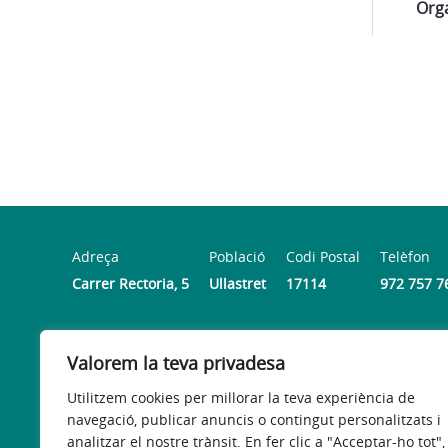
Orga
Adreça
Població
Codi Postal
Telèfon
Carrer Rectoria, 5
Ullastret
17114
972 757 7
Horari
Valorem la teva privadesa
Dimarts, dimecres i divendres de 9 a 13 hores.
Utilitzem cookies per millorar la teva experiència de
navegació, publicar anuncis o contingut personalitzats i
analitzar el nostre trànsit. En fer clic a "Acceptar-ho tot",