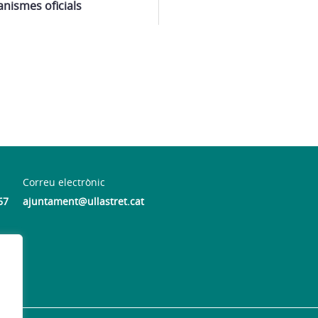
nismes oficials
Correu electrònic
67
ajuntament@ullastret.cat