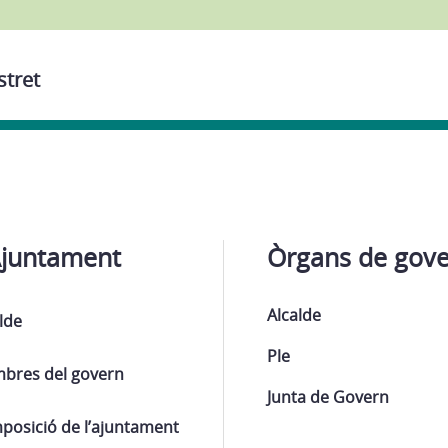
stret
Ajuntament
Òrgans de gov
Alcalde
lde
Ple
bres del govern
Junta de Govern
posició de l’ajuntament